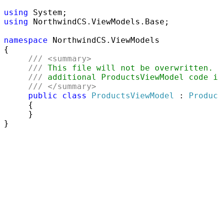
using
using
 NorthwindCS.ViewModels.Base;

namespace
 NorthwindCS.ViewModels

{ 

///
<summary>
///
 This file will not be overwritten. 
///
 additional ProductsViewModel code i
///
</summary>
public
class
ProductsViewModel
 : 
Produc
     { 

     } 

}